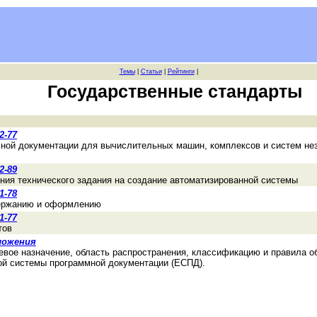
Темы
|
Статьи
|
Рейтинги
|
Государственные стандарты
2-77
мной документации для вычислительных машин, комплексов и систем не
2-89
ния технического задания на создание автоматизированной системы
1-78
держанию и оформлению
1-77
тов
ложения
евое назначение, область распространения, классификацию и правила о
ой системы программной документации (ЕСПД).