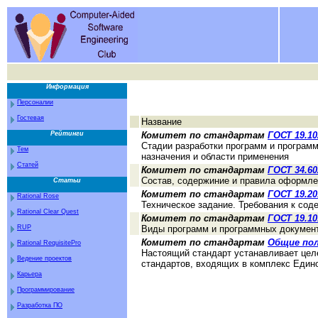
Информация
Персоналии
Гостевая
Название
Комитет по стандартам
ГОСТ 19.10
Рейтинги
Cтадии разработки программ и програм
Тем
назначения и области применения
Статей
Комитет по стандартам
ГОСТ 34.60
Состав, содержиние и правила оформле
Статьи
Комитет по стандартам
ГОСТ 19.20
Rational Rose
Техническое задание. Требования к со
Rational Clear Quest
Комитет по стандартам
ГОСТ 19.10
Виды программ и программных докумен
RUP
Комитет по стандартам
Общие по
Rational RequisitePro
Настоящий стандарт устанавливает цел
Ведение проектов
стандартов, входящих в комплекс Един
Карьера
Программирование
Разработка ПО