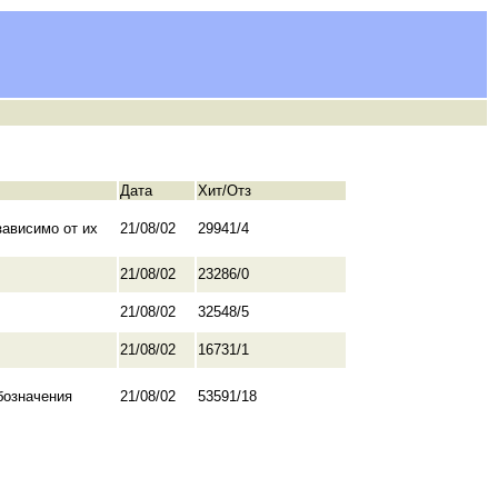
Дата
Хит/Отз
зависимо от их
21/08/02
29941/4
21/08/02
23286/0
21/08/02
32548/5
21/08/02
16731/1
бозначения
21/08/02
53591/18